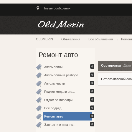
Новые сообщения
OLDMERIN
→
Объявления
→
Все объявления
→
Ремонт
Ремонт авто
Сортировка
Дата
0
Автомобили
0
Автомобили в разборе
Нет объявлений со
0
Автозапчасти
0
Редкие модели и о...
0
Отдам за пиво/при...
0
Все подряд
0
Ремонт авто
0
Запчасти и ништяк...