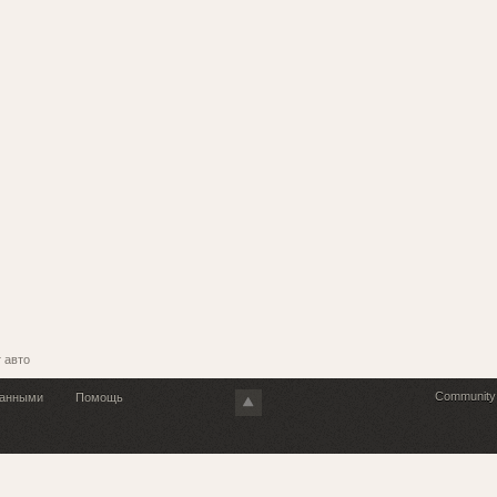
 авто
Community 
танными
Помощь