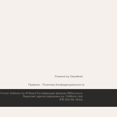
Powered by
Classifieds
Правила
·
Политика Конфиденциальности
Forum Software by IP.Board
Русификация форума IBResource
Лицензия зарегистрирована на: OdMerin.club
IPB Skin By Virteq