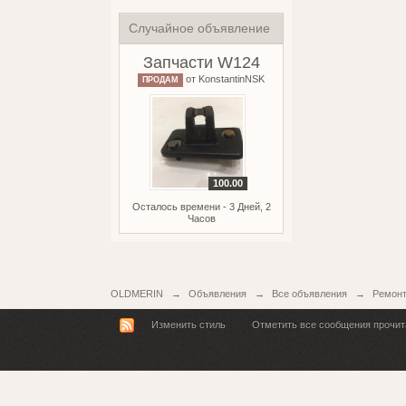
Случайное объявление
Запчасти W124
от
KonstantinNSK
ПРОДАМ
100.00
Осталось времени - 3 Дней, 2
Часов
OLDMERIN
→
Объявления
→
Все объявления
→
Ремонт
Изменить стиль
Отметить все сообщения прочи