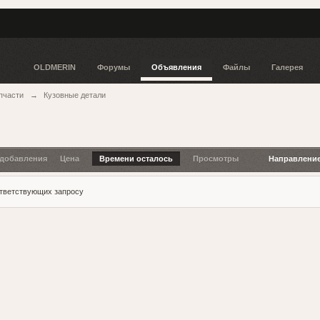
OLDMERIN
Форумы
Объявления
Файлы
Галерея
пчасти
→
Кузовные детали
 добавления
Цена
Времени осталось
Просмотры
Направлени
ответствующих запросу