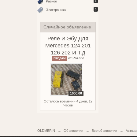
1
Разное
0
Электроника
Случайное объявление
Реле И Эбу Для
Mercedes 124 201
126 202 И Т.д
от
Rozario
ПРОДАМ
1000.00
Осталось времени - 4 Дней, 12
Часов
OLDMERIN
→
Объявления
→
Все объявления
→
Автоза