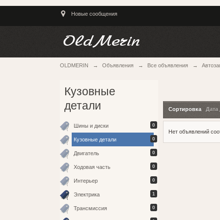
Новые сообщения
OLDMERIN
→
Объявления
→
Все объявления
→
Автоза
Кузовные
детали
Сортировка
Дата
0
Шины и диски
Нет объявлений со
0
Кузовные детали
0
Двигатель
0
Ходовая часть
0
Интерьер
1
Электрика
0
Трансмиссия