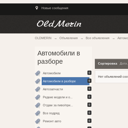
Новые сообщения
OLDMERIN
→
Объявления
→
Все объявления
→
Автомо
Автомобили в
разборе
Сортировка
Дата
0
Автомобили
Нет объявлений со
0
Автомобили в разборе
0
Автозапчасти
0
Редкие модели и о...
0
Отдам за пиво/при...
0
Все подряд
0
Ремонт авто