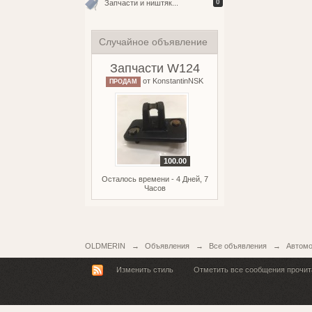
0
Запчасти и ништяк...
Случайное объявление
Запчасти W124
от
KonstantinNSK
ПРОДАМ
100.00
Осталось времени - 4 Дней, 7
Часов
OLDMERIN
→
Объявления
→
Все объявления
→
Автомо
Изменить стиль
Отметить все сообщения прочи