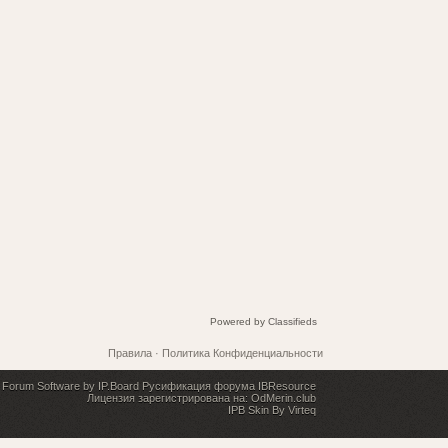
Powered by
Classifieds
Правила
·
Политика Конфиденциальности
Forum Software by IP.Board
Русификация форума IBResource
Лицензия зарегистрирована на: OdMerin.club
IPB Skin By Virteq