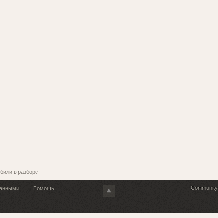
били в разборе
Community 
танными
Помощь