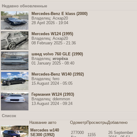
Недавно обновленные
Mercedes-Benz E klass (2000)
Владелец: Аскар20
28 April 2026 - 19:04
Mercedes W124 (1995)
Владелец: Аскар20
08 February 2025 - 21:36
швед volvo 760 GLE (1990)
Владелец:
игорёха
01 January 2025 - 08:40
Mercedes-Benz W140 (1992)
Владелец: fero
15 August 2024 - 05:05
Германия W124 (1993)
Владелец: ddemmon
13 August 2024 - 09:24
Список
Название авто
Одометр
Просмотры
Добавлено
Mercedes w140
277000
26 September
SE300 (1992)
1155