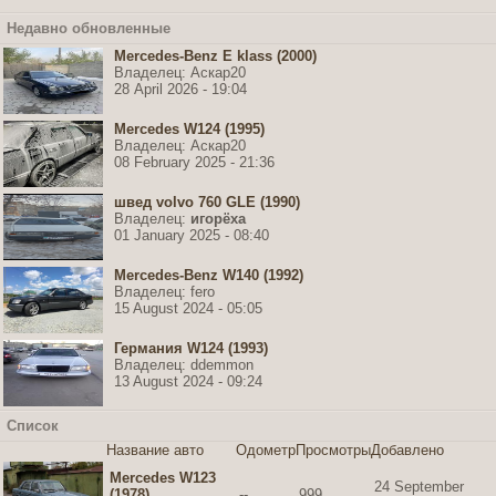
Недавно обновленные
Mercedes-Benz E klass (2000)
Владелец: Аскар20
28 April 2026 - 19:04
Mercedes W124 (1995)
Владелец: Аскар20
08 February 2025 - 21:36
швед volvo 760 GLE (1990)
Владелец:
игорёха
01 January 2025 - 08:40
Mercedes-Benz W140 (1992)
Владелец: fero
15 August 2024 - 05:05
Германия W124 (1993)
Владелец: ddemmon
13 August 2024 - 09:24
Список
Название авто
Одометр
Просмотры
Добавлено
Mercedes W123
24 September
(1978)
--
999