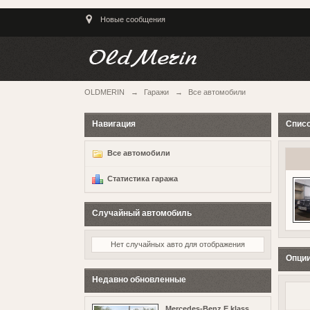
Новые сообщения
OLDMERIN
→
Гаражи
→
Все автомобили
Навигация
Спис
Все автомобили
Статистика гаража
Случайный автомобиль
Нет случайных авто для отображения
Опции
Недавно обновленные
Mercedes-Benz E klass