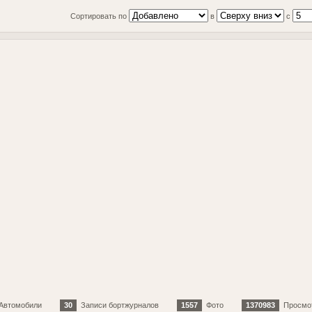
Сортировать по
в
с
Автомобили
30
Записи бортжурналов
1557
Фото
1370983
Просмо