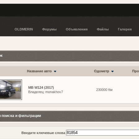
OLDMERIN
Форумы
Объявления
Файлы
Галерея
ок
Название авто
Одометр
Про
MB W124 (2017)
230000 Км
Владелец: monakhov7
 поиска и фильтрации
Введите ключевые слова