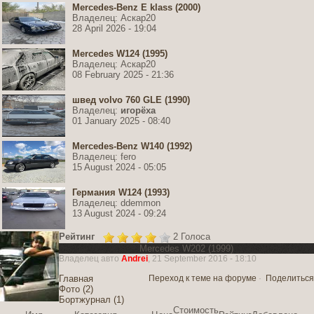
Mercedes-Benz E klass (2000)
Владелец: Аскар20
28 April 2026 - 19:04
Mercedes W124 (1995)
Владелец: Аскар20
08 February 2025 - 21:36
швед volvo 760 GLE (1990)
Владелец:
игорёха
01 January 2025 - 08:40
Mercedes-Benz W140 (1992)
Владелец: fero
15 August 2024 - 05:05
Германия W124 (1993)
Владелец: ddemmon
13 August 2024 - 09:24
Рейтинг
2 Голоса
Mercedes W202 (1999)
Владелец авто
Andrei
, 21 September 2016 - 18:10
Главная
Переход к теме на форуме
·
Поделиться
Фото (2)
Бортжурнал (1)
Стоимость