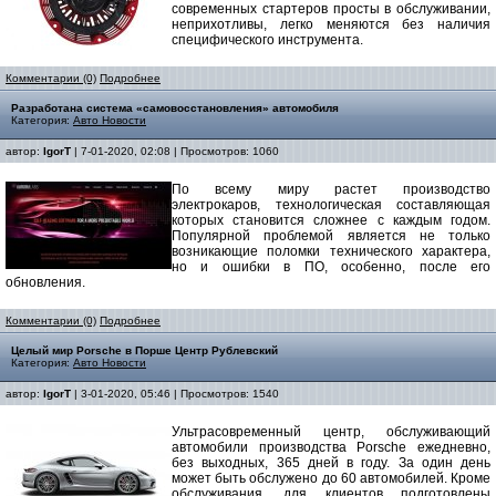
современных стартеров просты в обслуживании,
неприхотливы, легко меняются без наличия
специфического инструмента.
Комментарии (0)
Подробнее
Разработана система «самовосстановления» автомобиля
Категория:
Авто Новости
автор:
IgorT
| 7-01-2020, 02:08 | Просмотров: 1060
По всему миру растет производство
электрокаров, технологическая составляющая
которых становится сложнее с каждым годом.
Популярной проблемой является не только
возникающие поломки технического характера,
но и ошибки в ПО, особенно, после его
обновления.
Комментарии (0)
Подробнее
Целый мир Porsche в Порше Центр Рублевский
Категория:
Авто Новости
автор:
IgorT
| 3-01-2020, 05:46 | Просмотров: 1540
Ультрасовременный центр, обслуживающий
автомобили производства Porsche ежедневно,
без выходных, 365 дней в году. За один день
может быть обслужено до 60 автомобилей. Кроме
обслуживания, для клиентов подготовлены