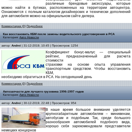
различные брендовые аксессуары, которые
можно найти в бутиках, расположенных на территории автоцентра.
Ознакомится с полным каталогом дизайнерских и технически дополнений
для автомобиля можно на официальном сайте дилера.
Комментарии (0)
Подробнее
Как восстановить КБМ после замены водительского удостоверения в РСА
Категория:
Авто Новости
автор:
Andrei
| 31-12-2019, 10:45 | Просмотров: 1254
Коэффициент бонус-малус — специальный
рейтинг, предназначенный для расчета
стоимости
страховки на основе опыта управления
транспортным средством. Чтобы восстановить
КБМ,
необходимо обратиться в РСА. На сегодняшний день
Комментарии (0)
Подробнее
Автозапчасти для лучшего грузовика 1996-1997 годов
Категория:
Авто Новости
автор:
Andrei
| 30-12-2019, 22:48 | Просмотров: 954
В наше время большое внимание уделяется
крупногабаритным автомобилям – минивенам,
автобусам и подобным. Так, среди большого
разнообразия автомобилей подобного вида,
хорошо себя зарекомендовали представители
немецких концернов