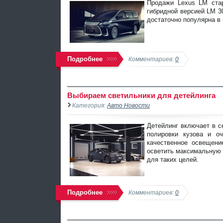
Продажи Lexus LM стар
гибридной версией LM 30
достаточно популярна в 
Подробнее
Комментариев:
0
Выбираем светильники для детейлинга
Категория:
Авто Новости
Детейлинг включает в с
полировки кузова и о
качественное освещени
осветить максимальную
для таких целей.
Подробнее
Комментариев:
0