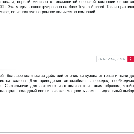
товали, первый минивэн от знаменитой японской компании является
аци
0h. Эта модель сконструирована на базе Toyota Alphard. Такая практика
я к
мире, ее использует огромное количество компаний.
нов
ост
и
20-01-2020, 19:50
Ин
фо
рм
ебя большое количество действий от очистки кузова от грязи и пыли до
аци
чистки салона. Для приведения автомобиля в порядок, необходимо
я к
е. Светильники для автомоек изготавливаются таким образом, чтобы
нов
 площадь, холодный свет и высокая мощность ламп — идеальный выбор
ост
и