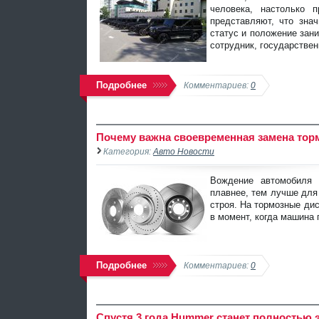
человека, настолько
представляют, что зна
статус и положение зан
сотрудник, государстве
Подробнее
Комментариев:
0
Почему важна своевременная замена тор
Категория:
Авто Новости
Вождение автомобиля 
плавнее, тем лучше для 
строя. На тормозные дис
в момент, когда машина 
Подробнее
Комментариев:
0
Спустя 3 года Hummer станет полностью 