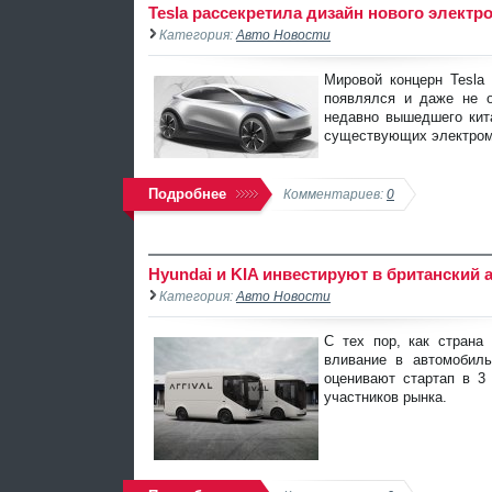
Tesla рассекретила дизайн нового элект
Категория:
Авто Новости
Мировой концерн Tesla
появлялся и даже не 
недавно вышедшего кита
существующих электром
Подробнее
Комментариев:
0
Hyundai и KIA инвестируют в британский 
Категория:
Авто Новости
С тех пор, как страна
вливание в автомобиль
оценивают стартап в 3
участников рынка.