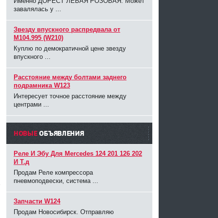
Именно ДОРЕСТ ЛЕВАЯ РОЗОВАЯ. Может
завалялась у ...
Звезду впускного распредвала от
M104.995 (W210)
Куплю по демократичной цене звезду
впускного ...
Расстояние между болтами заднего
подрамника W123
Интересует точное расстояние между
центрами ...
НОВЫЕ
ОБЪЯВЛЕНИЯ
Реле И Эбу Для Mercedes 124 201 126 202
И Т.д
Продам Реле компрессора
пневмоподвески, система ...
Запчасти W124
Продам Новосибирск. Отправляю