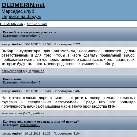
OLDMERIN.net
Мерседес клуб
Перейти на форум
OLDMERIN.club
»
Автомобили9
Как выбрать аккумулятор на авто
Категория:
Автомобили9
автор:
Andrei
| 20-11-2013, 21:50 | Просмотров: 2721
Выбор аккумулятора для автомобиля, несомненно, является делом
ответственным и для того, чтобы в итоге сделать правильный выбор,
необходимо иметь четкое представление о самых важных его параметрах,
которые будут оказывать непосредственное влияние на работу
Комментарии (0)
Подробнее
Росса-хово
Категория:
Автомобили9
автор:
Andrei
| 20-11-2013, 21:48 | Просмотров: 2407
На отечественных дорогах можно встретить массу самых различных
грузовых и специальных автомобилей. Среди них все большую
популярность набирают машины марки Howo производства КНР.
Комментарии (0)
Подробнее
Как очистить машину ото льда в зимний период?
Категория:
Автомобили9
автор:
Andrei
| 19-11-2013, 21:33 | Просмотров: 8104