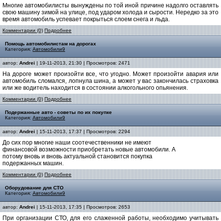
Многие автомобилисты вынуждены по той иной причине надолго оставлять
свою машину зимой на улице, под ударом холода и сырости. Нередко за это
время автомобиль успевает покрыться слоем снега и льда.
Комментарии (0)
Подробнее
Помощь автомобилистам на дорогах
Категория:
Автомобили9
автор:
Andrei
| 19-11-2013, 21:30 | Просмотров: 2471
На дороге может произойти все, что угодно. Может произойти авария или
автомобиль сломался, лопнула шина, а может у вас закончилась страховка
или же водитель находится в состоянии алкогольного опьянения.
Комментарии (0)
Подробнее
Подержанные авто - советы по их покупке
Категория:
Автомобили9
автор:
Andrei
| 15-11-2013, 17:37 | Просмотров: 2294
До сих пор многие наши соотечественники не имеют
финансовой возможности приобретать новые автомобили. А
потому вновь и вновь актуальной становится покупка
подержанных машин.
Комментарии (0)
Подробнее
Оборудование для СТО
Категория:
Автомобили9
автор:
Andrei
| 15-11-2013, 17:35 | Просмотров: 2653
При организации СТО, для его слаженной работы, необходимо учитывать