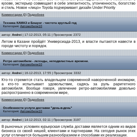
кузове, экстерьер совмещает в себе элегантность, утонченность, богатство
и стиль. Новое «лицо» Toyota подчеркивает дизайн Under Priority
Комментарии (0)
Подробнее
Техника КАМАЗ и Бошунг - чистота круглый год
Категория:
Автомобили10
автор:
Andrei
| 17-12-2013, 05:11 | Просмотров: 2372
Летом в Казани пройдёт Универсиада-2013, и власти пытаются навести в
городе чистоту и порядок.
Комментарии (0)
Подробнее
Ретро автомобили - легенды, неподвластные времени.
Категория:
Автомобили10
автор:
Andrei
| 16-12-2013, 17:55 | Просмотров: 3332
Кто-то стремится стать владельцем современной навороченной иномарки,
а кто-то испытывает удовольствие, садясь за руль раритетного
автомобиля. Вообще говоря, увлечение ретро-автомобилями довольно
распространено в современном мире,
Комментарии (0)
Подробнее
Особенности услуги доставки "день-в-день"
Категория:
Автомобили10
автор:
Andrei
| 14-12-2013, 02:11 | Просмотров: 3197
В рыночных условиях курьерская служба доставки является одним из видов
бизнеса со своей нишей, клиентами и партнерами. На сегодня рынок этих
услуг отличается большим разнообразием и способами их реализации.