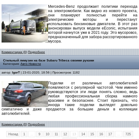
Mercedes-Benz продолжает политики перехода
на электромобили. Как видно из нового проекта,
они планируют полностью перейти на
электрические моторы и перестанут
использовать бензиновые двигатели. В этот раз
анонсирован выпуск модели eEconic, испытания
которой начнутся уже в 2021 году. Это мусоровоз,
предназначенный для забора рассортированного
мусора.
Комментарии (0)
Подробнее
Стильный лимузин на базе Subaru Tribeca своими руками
Категория:
Авто Новости
автор:
IgorT
| 23-01-2020, 18:56 | Просмотров: 1182
Поделки от различных автолюбителей
появляются с регулярной частотой. Чем именно
руководствуются эти люди понять сложно, ведь
любая профессиональная сборка намного
красивее и безопаснее. Стоит признать, что
иногда такие поделки выглядят довольно
симпатично и даже продаются за большие деньги в коллекции
автолюбителей.
Комментарии (0)
Подробнее
Назад
1
...
9
10
11
12
13
14
15
16
17
...
725