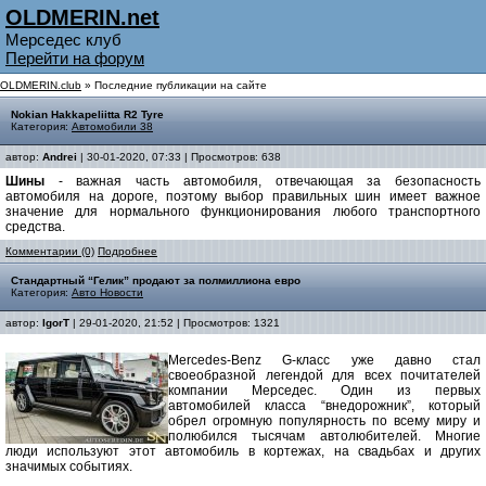
OLDMERIN.net
Мерседес клуб
Перейти на форум
OLDMERIN.club
» Последние публикации на сайте
Nokian Hakkapeliitta R2 Tyre
Категория:
Автомобили 38
автор:
Andrei
| 30-01-2020, 07:33 | Просмотров: 638
Шины
- важная часть автомобиля, отвечающая за безопасность
автомобиля на дороге, поэтому выбор правильных шин имеет важное
значение для нормального функционирования любого транспортного
средства.
Комментарии (0)
Подробнее
Стандартный “Гелик” продают за полмиллиона евро
Категория:
Авто Новости
автор:
IgorT
| 29-01-2020, 21:52 | Просмотров: 1321
Mercedes-Benz G-класс уже давно стал
своеобразной легендой для всех почитателей
компании Мерседес. Один из первых
автомобилей класса “внедорожник”, который
обрел огромную популярность по всему миру и
полюбился тысячам автолюбителей. Многие
люди используют этот автомобиль в кортежах, на свадьбах и других
значимых событиях.