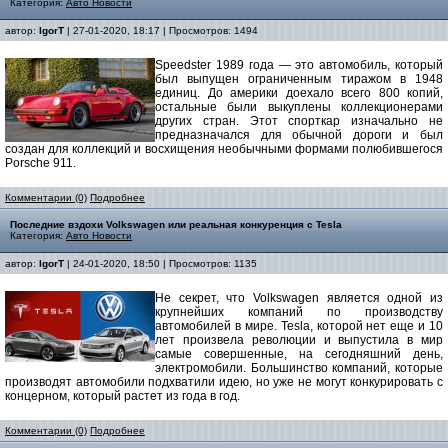
Категория:
Авто Новости
автор:
IgorT
| 27-01-2020, 18:17 | Просмотров: 1494
Speedster 1989 года — это автомобиль, который
был выпущен ограниченным тиражом в 1948
единиц. До америки доехало всего 800 копий,
остальные были выкуплены коллекционерами
других стран. Этот спорткар изначально не
предназначался для обычной дороги и был
создан для коллекций и восхищения необычными формами полюбившегося
Porsche 911.
Комментарии (0)
Подробнее
Последние вздохи Volkswagen или реальная конкуренция с Tesla
Категория:
Авто Новости
автор:
IgorT
| 24-01-2020, 18:50 | Просмотров: 1135
Не секрет, что Volkswagen является одной из
крупнейших компаний по производству
автомобилей в мире. Tesla, которой нет еще и 10
лет произвела революции и выпустила в мир
самые совершенные, на сегодняшний день,
электромобили. Большинство компаний, которые
производят автомобили подхватили идею, но уже не могут конкурировать с
концерном, который растет из года в год.
Комментарии (0)
Подробнее