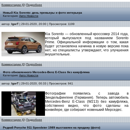
Комментарии (0)
Подробнее
Новый Kia Sorento: день премьеры и фото интерьера
Категория:
Авто Новости
автор:
IgorT
| 29-01-2020, 20:00 | Просмотров: 1199
Kia Sorento — обновленный кроссовер 2014 года,
который выпускался под названием Sorento
Prime. Официальной информации о том, какая
будет установлена начинка в новую версию пока
нет, но специалисты утверждают, что улучшения
внушительные.
Комментарии (0)
Подробнее
Фото обновленного Mercedes-Benz E-Class без камуфляжа
Категория:
Авто Новости
автор:
IgorT
| 29-01-2020, 00:33 | Просмотров: 941
Фотографии появились с завода в
Зиндельфингене (Германия). Теперь автомобиль
Mercedes-Benz E-Class (W213) без камуфляжа,
собственно видно, что фото сделаны на
конвейере, где собирают новенький Мерседес.
Комментарии (0)
Подробнее
Редкий Porsche 911 Speedster 1989 выставлен на продажу (фото)