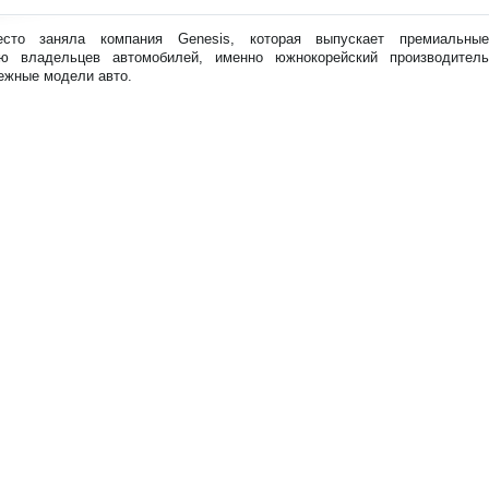
фо
рм
сто заняла компания Genesis, которая выпускает премиальные
аци
ю владельцев автомобилей, именно южнокорейский производитель
я к
ежные модели авто.
нов
ост
и