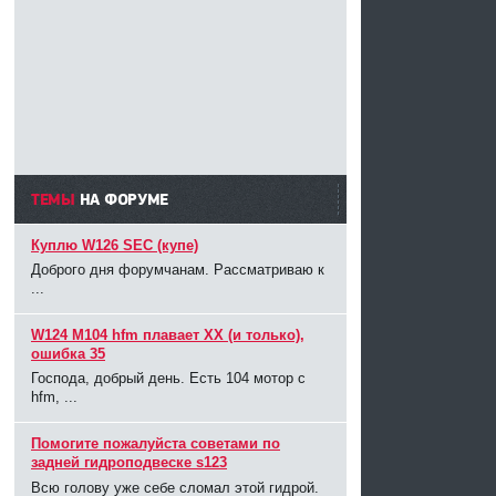
ТЕМЫ
НА ФОРУМЕ
Куплю W126 SEC (купе)
Доброго дня форумчанам. Рассматриваю к
...
W124 M104 hfm плавает ХХ (и только),
ошибка 35
Господа, добрый день. Есть 104 мотор с
hfm, ...
Помогите пожалуйста советами по
задней гидроподвеске s123
Всю голову уже себе сломал этой гидрой.