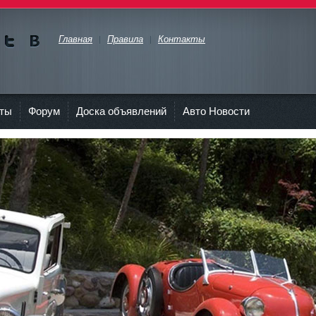
Главная
Правила
Контакты
Мы в
Мы в
Twitte
vKont
akte
еты
Форум
Доска объявлений
Авто Новости