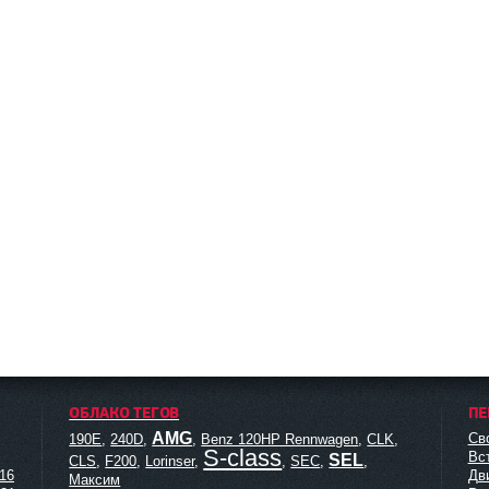
ОБЛАКО ТЕГОВ
ПЕ
AMG
Св
190E
,
240D
,
,
Benz 120HP Rennwagen
,
CLK
,
S-class
Вс
SEL
CLS
,
F200
,
Lorinser
,
,
SEC
,
,
16
Дв
Максим