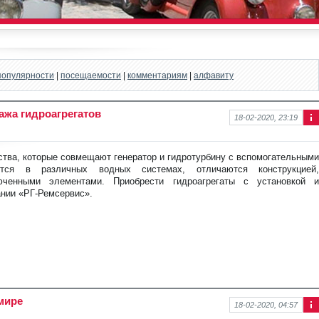
популярности
|
посещаемости
|
комментариям
|
алфавиту
жа гидроагрегатов
18-02-2020, 23:19
Ин
фо
рм
ства, которые совмещают генератор и гидротурбину с вспомогательными
аци
ются в различных водных системах, отличаются конструкцией,
я к
люченными элементами. Приобрести гидроагрегаты с установкой и
нов
ании «РГ-Ремсервис».
ост
и
мире
18-02-2020, 04:57
Ин