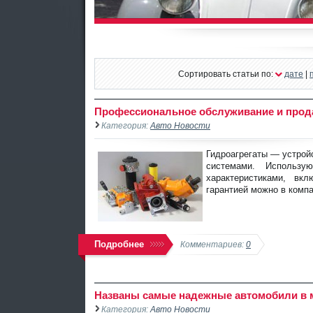
Сортировать статьи по:
дате
|
Профессиональное обслуживание и прода
Категория:
Авто Новости
Гидроагрегаты — устрой
системами. Использу
характеристиками, вк
гарантией можно в комп
Подробнее
Комментариев:
0
Названы самые надежные автомобили в 
Категория:
Авто Новости