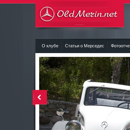
DataLife Engine - Softnews Media
r
Group
О клубе
Статьи о Мерседес
Фотоотч
<