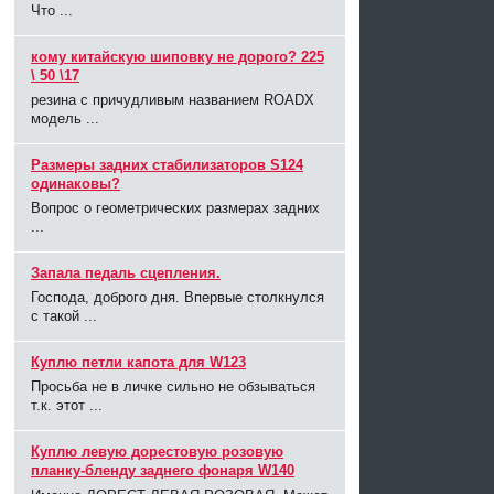
Что ...
кому китайскую шиповку не дорого? 225
\ 50 \17
резина с причудливым названием ROADX
модель ...
Размеры задних стабилизаторов S124
одинаковы?
Вопрос о геометрических размерах задних
...
Запала педаль сцепления.
Господа, доброго дня. Впервые столкнулся
с такой ...
Куплю петли капота для W123
Просьба не в личке сильно не обзываться
т.к. этот ...
Куплю левую дорестовую розовую
планку-бленду заднего фонаря W140