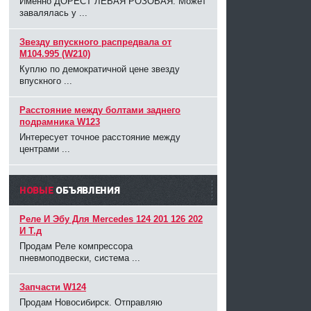
Именно ДОРЕСТ ЛЕВАЯ РОЗОВАЯ. Может
завалялась у ...
Звезду впускного распредвала от
M104.995 (W210)
Куплю по демократичной цене звезду
впускного ...
Расстояние между болтами заднего
подрамника W123
Интересует точное расстояние между
центрами ...
НОВЫЕ
ОБЪЯВЛЕНИЯ
Реле И Эбу Для Mercedes 124 201 126 202
И Т.д
Продам Реле компрессора
пневмоподвески, система ...
Запчасти W124
Продам Новосибирск. Отправляю