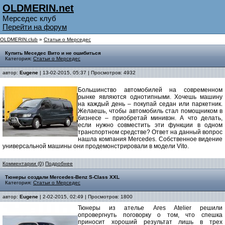
OLDMERIN.net
Мерседес клуб
Перейти на форум
OLDMERIN.club
»
Статьи о Мерседес
Купить Меседес Вито и не ошибиться
Категория:
Статьи о Мерседес
автор:
Eugene
| 13-02-2015, 05:37 | Просмотров: 4932
Большинство автомобилей на современном
рынке являются однотипными. Хочешь машину
на каждый день – покупай седан или паркетник.
Желаешь, чтобы автомобиль стал помощником в
бизнесе – приобретай минивэн. А что делать,
если нужно совместить эти функции в одном
транспортном средстве? Ответ на данный вопрос
нашла компания Mercedes. Собственное видение
универсальной машины они продемонстрировали в модели Vito.
Комментарии (0)
Подробнее
Тюнеры создали Mercedes-Benz S-Class XXL
Категория:
Статьи о Мерседес
автор:
Eugene
| 2-02-2015, 02:49 | Просмотров: 1800
Тюнеры из ателье Ares Atelier решили
опровергнуть поговорку о том, что спешка
приносит хороший результат лишь в трех