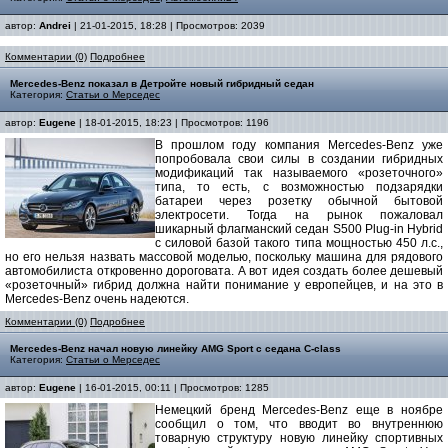
автор:
Andrei
| 21-01-2015, 18:28 | Просмотров: 2039
Комментарии (0)
Подробнее
Mercedes-Benz показал в Детройте новый гибридный седан
Категория:
Статьи о Мерседес
автор:
Eugene
| 18-01-2015, 18:23 | Просмотров: 1196
В прошлом году компания Mercedes-Benz уже
попробовала свои силы в создании гибридных
модификаций так называемого «розеточного»
типа, то есть, с возможностью подзарядки
батареи через розетку обычной бытовой
электросети. Тогда на рынок пожаловал
шикарный флагманский седан S500 Plug-in Hybrid
с силовой базой такого типа мощностью 450 л.с.,
но его нельзя назвать массовой моделью, поскольку машина для рядового
автомобилиста откровенно дороговата. А вот идея создать более дешевый
«розеточный» гибрид должна найти понимание у европейцев, и на это в
Mercedes-Benz очень надеются.
Комментарии (0)
Подробнее
Mercedes-Benz начал новую линейку AMG Sport с седана C-class
Категория:
Статьи о Мерседес
автор:
Eugene
| 16-01-2015, 00:11 | Просмотров: 1285
Немецкий бренд Mercedes-Benz еще в ноябре
сообщил о том, что вводит во внутреннюю
товарную структуру новую линейку спортивных