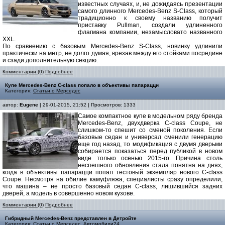
известных случаях, и, не дожидаясь презентации
самого длинного Mercedes-Benz S-Class, который
традиционно к своему названию получит
приставку Pullman, создали удлиненного
флагмана компании, незамысловато названного
XXL.
По сравнению с базовым Mercedes-Benz S-Class, новинку удлинили
практически на метр, не долго думая, врезав между его стойками посредине
и сзади дополнительную секцию.
Комментарии (0)
Подробнее
Купе Mercedes-Benz C-class попало в объективы папарацци
Категория:
Статьи о Мерседес
автор:
Eugene
| 29-01-2015, 21:52 | Просмотров: 1333
Самое компактное купе в модельном ряду бренда
Mercedes-Benz, двухдверка C-class Coupe, не
слишком-то спешит со сменой поколения. Если
базовые седан и универсал сменили генерацию
еще год назад, то модификация с двумя дверьми
собирается показаться перед публикой в новом
виде только осенью 2015-го. Причина столь
неспешного обновления стала понятна на днях,
когда в объективы папарацци попал тестовый экземпляр нового C-class
Coupe. Несмотря на обилие камуфляжа, специалисты сразу определили,
что машина – не просто базовый седан C-class, лишившийся задних
дверей, а модель в совершенно новом кузове.
Комментарии (0)
Подробнее
Гибридный Mercedes-Benz представлен в Детройте
Категория:
Статьи о Мерседес
,
Автомобили24