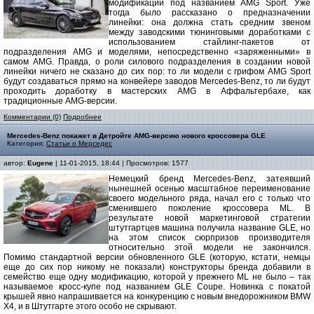
модификаций под названием AMG Sport. Уже
тогда было рассказано о предназначении
линейки: она должна стать средним звеном
между заводскими тюнинговыми доработками с
использованием стайлинг-пакетов от
подразделения AMG и моделями, непосредственно «заряженными» в
самом AMG. Правда, о роли силового подразделения в создании новой
линейки ничего не сказано до сих пор: то ли модели с грифом AMG Sport
будут создаваться прямо на конвейере заводов Mercedes-Benz, то ли будут
проходить доработку в мастерских AMG в Аффальтербахе, как
традиционные AMG-версии.
Комментарии (0)
Подробнее
Mercedes-Benz покажет в Детройте AMG-версию нового кроссовера GLE
Категория:
Статьи о Мерседес
автор:
Eugene
| 11-01-2015, 18:44 | Просмотров: 1577
Немецкий бренд Mercedes-Benz, затеявший
нынешней осенью масштабное переименование
своего модельного ряда, начал его с только что
сменившего поколение кроссовера ML. В
результате новой маркетинговой стратегии
штутгартцев машина получила название GLE, но
на этом список сюрпризов производителя
относительно этой модели не закончился.
Помимо стандартной версии обновленного GLE (которую, кстати, немцы
еще до сих пор никому не показали) конструкторы бренда добавили в
семейство еще одну модификацию, которой у прежнего ML не было – так
называемое кросс-купе под названием GLE Coupe. Новинка с покатой
крышей явно напрашивается на конкуренцию с новым внедорожником BMW
X4, и в Штутгарте этого особо не скрывают.