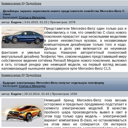
Комментарии (0)
Подробнее
Дизайнеры заранее нарисовали нового представителя семейства Mercedes-Benz C-
class
Категория:
Статьи о Мерседес
автор:
Eugene
| 3-01-2015, 01:23 | Просмотров: 1578
Представители Mercedes-Benz один только раз и
обмолвились о том, что семейство C-class нового
поколения прирастет еще несколькими моделями
в ранее неизвестных кузовах, а независимым
компьютерным дизайнерам только того и надо.
Дальше в дело уже включается их неуемная
фантазия и умелые пальцы. Накануне авторитетный гонконгский
виртуальный дизайнер Теофилус Чен, совсем недавно представивший миру
собственное видение хэтчбека Renault Megane нового поколения, выложил
в сеть готовый рендер уже немецкой модели, на первый взгляд весьма
напоминающей нынешнее многодверное купе Mercedes-Benz CLS.
Комментарии (0)
Подробнее
Будущие электрокары Mercedes-Benz получат отдельную платформу
Категория:
Статьи о Мерседес
автор:
Eugene
| 29-12-2014, 01:44 | Просмотров: 1530
Немецкий бренд Mercedes-Benz пока весьма
осторожно и предельно продуманно подступает к
сегменту электрических моделей. В качестве
пробного шара производитель вывел в свет в
этом году только одну модель – электрический
вариант компактвэна B-class, но останавливаться
на этом явно не собирается. Об интересе