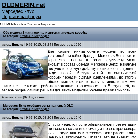
OLDMERIN.net
Мерседес клуб
Перейти на форум
OLDMERIN.club
»
Статьи о Мерседес
Обе модели Smart получили автоматическую коробку
Категория:
Статьи о Мерседес
автор:
Eugene
| 9-07-2015, 03:24 | Просмотров: 1570
Две самые миниатюрные модели во всей
товарной линейке бренда Mercedes-Benz, сити-
кары Smart ForTwo и ForFour (суббренд Smart
входит в состав бренда Mercedes-Benz), накануне
получили весомую добавку в список оснащения в
виде новой 6-ступенчатой автоматической
коробки передач с двумя сцеплениями. До этого у
обоих микрохэтчей в пару к двигателям уже
ставилась неплохая роботизированная трансмиссия на 5 ступеней, но
теперь разработчики решили добавить моделям больше премиальности.
Комментарии (0)
Подробнее
Mercedes-Benz сообщил цены на новый GLC
Категория:
Статьи о Мерседес
автор:
Eugene
| 9-07-2015, 03:20 | Просмотров: 1640
Спустя неделю после официальной презентации
по всем каналам информации нового кроссовера
GLC, представители Mercedes-Benz рассказали о
ценах на автомобиль. Правда, это не значит, что