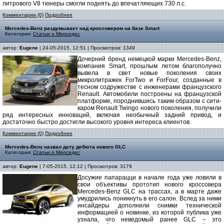
литрового V8 тюнеры смогли поднять до впечатляющих 730 л.с.
Комментарии (0)
Подробнее
Mercedes-Benz раздумывает над кроссовером на базе Smart
Категория:
Статьи о Мерседес
автор:
Eugene
| 24-05-2015, 12:51 | Просмотров: 1349
Дочерний бренд немецкой марки Mercedes-Benz,
компания Smart, прошлым летом благополучно
вывела в свет новые поколения своих
микролитражек ForTwo и ForFour, созданные в
тесном содружестве с инженерами французского
Renault. Автомобили построены на французской
платформе, породнившись таким образом с сити-
каром Renault Twingo нового поколения, получили
ряд интересных инноваций, включая необычный задний привод, и
достаточно быстро достигли высокого уровня интереса клиентов.
Комментарии (0)
Подробнее
Mercedes-Benz назвал дату дебюта нового GLC
Категория:
Статьи о Мерседес
автор:
Eugene
| 7-05-2015, 12:12 | Просмотров: 3179
Досужие папарацци в начале года уже ловили в
свои объективы прототип нового кроссовера
Mercedes-Benz GLC на трассах, а в марте даже
умудрились поникнуть в его салон. Вслед за ними
инсайдеры дополнили снимки технической
информацией о новинке, из которой публика уже
узнала, что неведомый ранее GLC – это