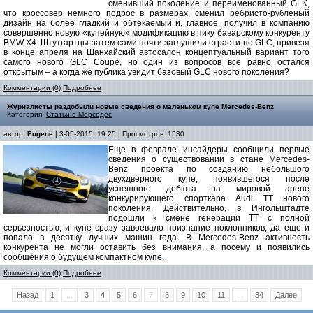
сменивший поколение и переименованный GLK,
что кроссовер немного подрос в размерах, сменил ребристо-рубленый
дизайн на более гладкий и обтекаемый и, главное, получил в компанию
совершенно новую «купейную» модификацию в пику баварскому конкуренту
BMW X4. Штутгартцы затем сами почти заглушили страсти по GLC, привезя
в конце апреля на Шанхайский автосалон концептуальный вариант того
самого нового GLC Coupe, но один из вопросов все равно остался
открытым – а когда же публика увидит базовый GLC нового поколения?
Комментарии (0)
Подробнее
Журналисты раздобыли новые сведения о маленьком купе Mercedes-Benz
Категория:
Статьи о Мерседес
автор:
Eugene
| 3-05-2015, 19:25 | Просмотров: 1530
Еще в феврале инсайдеры сообщили первые
сведения о существовании в стане Mercedes-
Benz проекта по созданию небольшого
двухдверного купе, появившегося после
успешного дебюта на мировой арене
конкурирующего спорткара Audi TT нового
поколения. Действительно, в Ингольштадте
подошли к смене генерации TT с полной
серьезностью, и купе сразу завоевало признание поклонников, да еще и
попало в десятку лучших машин года. В Mercedes-Benz активность
конкурента не могли оставить без внимания, а посему и появились
сообщения о будущем компактном купе.
Комментарии (0)
Подробнее
Назад
1
...
3
4
5
6
7
8
9
10
11
...
34
Далее