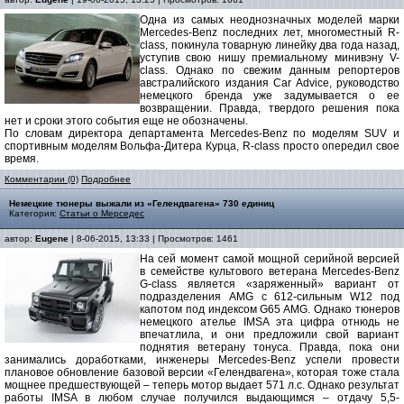
Одна из самых неоднозначных моделей марки
Mercedes-Benz последних лет, многоместный R-
class, покинула товарную линейку два года назад,
уступив свою нишу премиальному минивэну V-
class. Однако по свежим данным репортеров
австралийского издания Car Advice, руководство
немецкого бренда уже задумывается о ее
возвращении. Правда, твердого решения пока
нет и сроки этого события еще не обозначены.
По словам директора департамента Mercedes-Benz по моделям SUV и
спортивным моделям Вольфа-Дитера Курца, R-class просто опередил свое
время.
Комментарии (0)
Подробнее
Немецкие тюнеры выжали из «Гелендвагена» 730 единиц
Категория:
Статьи о Мерседес
автор:
Eugene
| 8-06-2015, 13:33 | Просмотров: 1461
На сей момент самой мощной серийной версией
в семействе культового ветерана Mercedes-Benz
G-class является «заряженный» вариант от
подразделения AMG с 612-сильным W12 под
капотом под индексом G65 AMG. Однако тюнеров
немецкого ателье IMSA эта цифра отнюдь не
впечатлила, и они предложили свой вариант
поднятия ветерану тонуса. Правда, пока они
занимались доработками, инженеры Mercedes-Benz успели провести
плановое обновление базовой версии «Гелендвагена», которая тоже стала
мощнее предшествующей – теперь мотор выдает 571 л.с. Однако результат
работы IMSA в любом случае получился выдающимся – отдачу 5,5-