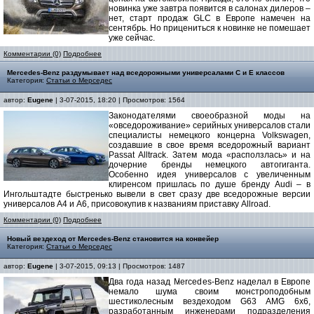
новинка уже завтра появится в салонах дилеров –
нет, старт продаж GLC в Европе намечен на
сентябрь. Но прицениться к новинке не помешает
уже сейчас.
Комментарии (0)
Подробнее
Mercedes-Benz раздумывает над вседорожными универсалами C и E классов
Категория:
Статьи о Мерседес
автор:
Eugene
| 3-07-2015, 18:20 | Просмотров: 1564
Законодателями своеобразной моды на
«овседороживание» серийных универсалов стали
специалисты немецкого концерна Volkswagen,
создавшие в свое время вседорожный вариант
Passat Alltrack. Затем мода «расползлась» и на
дочерние бренды немецкого автогиганта.
Особенно идея универсалов с увеличенным
клиренсом пришлась по душе бренду Audi – в
Ингольштадте быстренько вывели в свет сразу две вседорожные версии
универсалов A4 и A6, присовокупив к названиям приставку Allroad.
Комментарии (0)
Подробнее
Новый вездеход от Mercedes-Benz становится на конвейер
Категория:
Статьи о Мерседес
автор:
Eugene
| 3-07-2015, 09:13 | Просмотров: 1487
Два года назад Mercedes-Benz наделал в Европе
немало шума своим монстроподобным
шестиколесным вездеходом G63 AMG 6x6,
разработанным инженерами подразделения