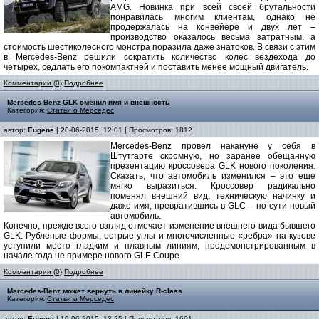
AMG. Новинка при всей своей брутальности
понравилась многим клиентам, однако не
продержалась на конвейере и двух лет –
производство оказалось весьма затратным, а
стоимость шестиколесного монстра поразила даже знатоков. В связи с этим
в Mercedes-Benz решили сократить количество колес вездехода до
четырех, седлать его покомпактней и поставить менее мощный двигатель.
Комментарии (0)
Подробнее
Mercedes-Benz GLK сменил имя и внешность
Категория:
Статьи о Мерседес
автор:
Eugene
| 20-06-2015, 12:01 | Просмотров: 1812
Mercedes-Benz провел накануне у себя в
Штутгарте скромную, но заранее обещанную
презентацию кроссовера GLK нового поколения.
Сказать, что автомобиль изменился – это еще
мягко выразиться. Кроссовер радикально
поменял внешний вид, техническую начинку и
даже имя, превратившись в GLC – по сути новый
автомобиль.
Конечно, прежде всего взгляд отмечает изменение внешнего вида бывшего
GLK. Рубленые формы, острые углы и многочисленные «ребра» на кузове
уступили место гладким и плавным линиям, продемонстрированным в
начале года не примере нового GLE Coupe.
Комментарии (0)
Подробнее
Mercedes-Benz может вернуть в линейку R-class
Категория:
Статьи о Мерседес
автор:
Eugene
| 19-06-2015, 13:25 | Просмотров: 1661